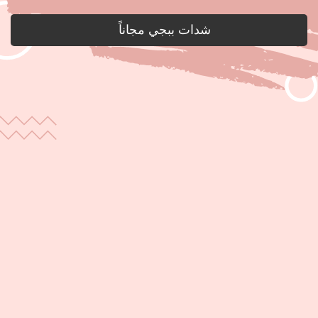
شدات ببجي مجاناً