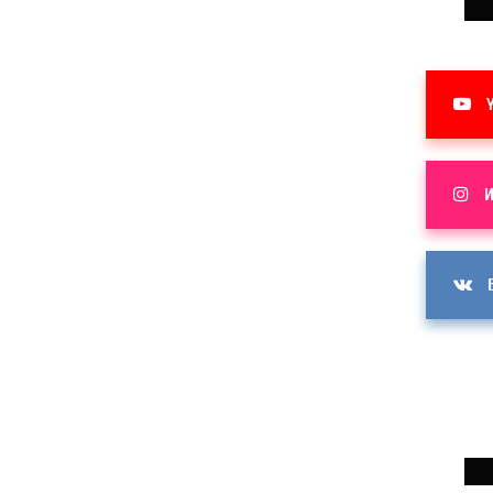
Y
И
В